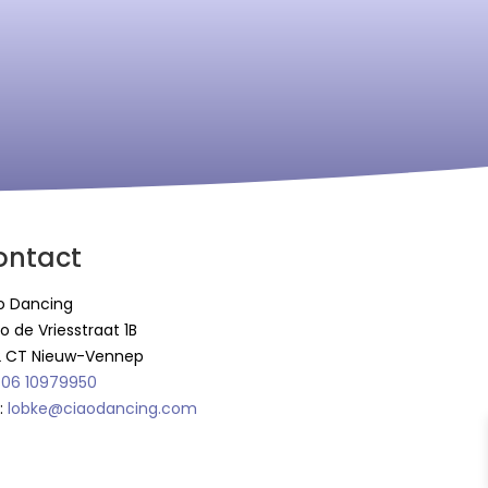
ontact
o Dancing
o de Vriesstraat 1B
2 CT Nieuw-Vennep
:
06 10979950
:
lobke@ciaodancing.com